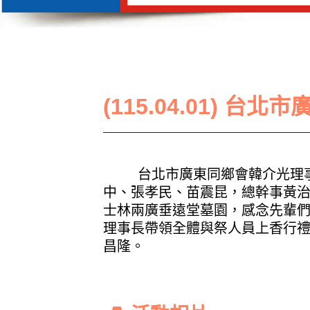
(115.04.01) 
台北市廣東同鄉會韓介光理
中、張孝民、苗震昆，總幹事黃
士林兩廣垂遠堂墓園，感念先輩
理事長帶領全體與祭人員上香行
昌隆。