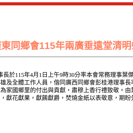
台北市廣東同鄉會115年兩廣垂遠堂清
事長於
115
年
4
月
1
日上午
9
時
30
分率本會常務理事葉
治雄及全體工作人員，偕同廣西同鄉會彭桂港理事長
們為家國鄉里的付出與貢獻，肅穆上香行禮致敬。由
禮，獻花獻果，獻餚獻爵，焚燒金紙以表敬意，期盼