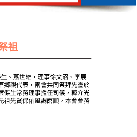
明祭祖
傑生、蕭世雄，理事徐文沼、李展
率
鄉親代表
，兩會共同祭拜先靈於
葉傑生常務理事擔任司儀，韓介光
先祖先賢保佑風調雨順，本會會務